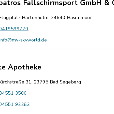
batros Fallschirmsport GmbH & 
Flugplatz Hartenholm, 24640 Hasenmoor
0419599770
info@my-skyworld.de
te Apotheke
Kirchstraße 31, 23795 Bad Segeberg
04551 3500
04551 92282