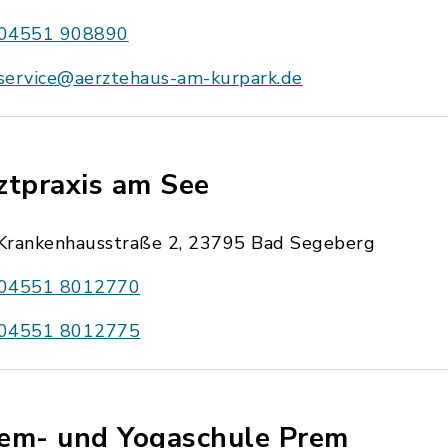
04551 908890
service@aerztehaus-am-kurpark.de
ztpraxis am See
Krankenhausstraße 2, 23795 Bad Segeberg
04551 8012770
04551 8012775
em- und Yogaschule Prem