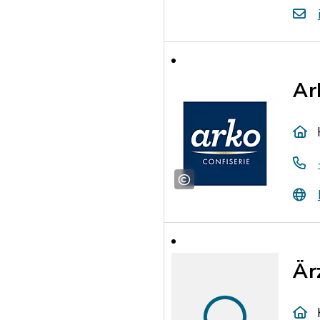
Ar
Är