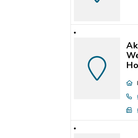
Ak
We
Ho