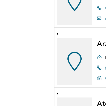
Ar
At