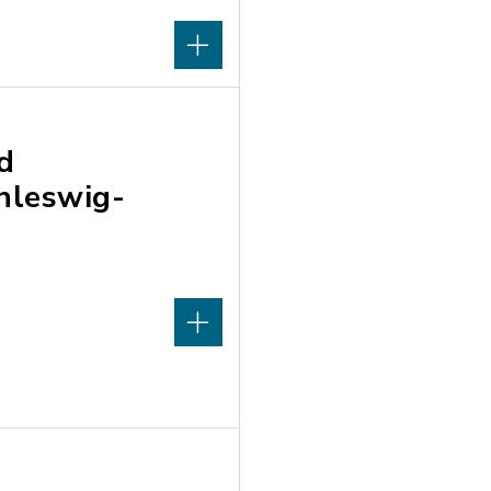
d
hleswig-