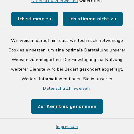
Die Räuchertonne
Datenschutzhinweisen
widerrufen.
Ich stimme zu
Ich stimme nicht zu
Dorfstraße 46, 24640
Hasenmoor
Wir weisen darauf hin, dass wir technisch notwendige
+49 4195 990529
Cookies einsetzen, um eine optimale Darstellung unserer
ralf.lackner@freenet.de
Website zu ermöglichen. Die Einwilligung zur Nutzung
weiterer Dienste wird bei Bedarf gesondert abgefragt.
Weitere Informationen finden Sie in unseren
Doppio Café - Bar -
Datenschutzhinweisen
.
Lounge
Zur Kenntnis genommen
Oldesloer Straße 1, 23795
Bad Segeberg
Impressum