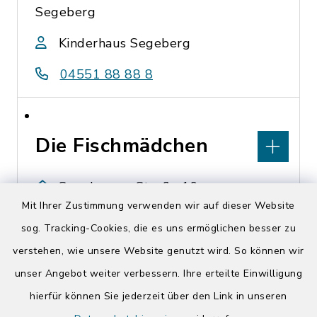
Segeberg
Kinderhaus Segeberg
04551 88 88 8
Die Fischmädchen
Segeberger Straße 19,
Mit Ihrer Zustimmung verwenden wir auf dieser Website
23829 Wittenborn
sog. Tracking-Cookies, die es uns ermöglichen besser zu
https://diefischmaedchen.de/
verstehen, wie unsere Website genutzt wird. So können wir
unser Angebot weiter verbessern. Ihre erteilte Einwilligung
hierfür können Sie jederzeit über den Link in unseren