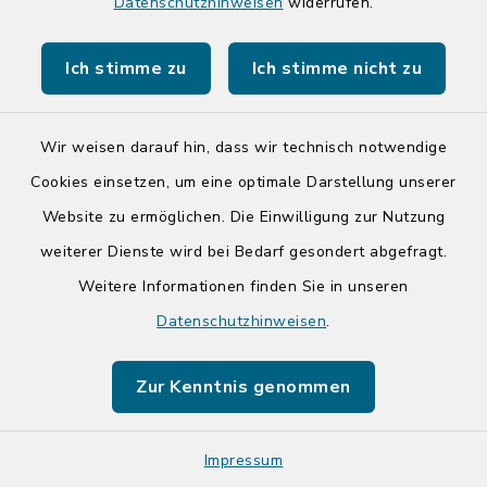
Die Räuchertonne
Datenschutzhinweisen
widerrufen.
Ich stimme zu
Ich stimme nicht zu
Dorfstraße 46, 24640
Hasenmoor
Wir weisen darauf hin, dass wir technisch notwendige
+49 4195 990529
Cookies einsetzen, um eine optimale Darstellung unserer
ralf.lackner@freenet.de
Website zu ermöglichen. Die Einwilligung zur Nutzung
weiterer Dienste wird bei Bedarf gesondert abgefragt.
Weitere Informationen finden Sie in unseren
Doppio Café - Bar -
Datenschutzhinweisen
.
Lounge
Zur Kenntnis genommen
Oldesloer Straße 1, 23795
Bad Segeberg
Impressum