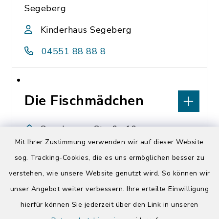
Segeberg
Kinderhaus Segeberg
04551 88 88 8
Die Fischmädchen
Segeberger Straße 19,
Mit Ihrer Zustimmung verwenden wir auf dieser Website
23829 Wittenborn
sog. Tracking-Cookies, die es uns ermöglichen besser zu
https://diefischmaedchen.de/
verstehen, wie unsere Website genutzt wird. So können wir
unser Angebot weiter verbessern. Ihre erteilte Einwilligung
hierfür können Sie jederzeit über den Link in unseren