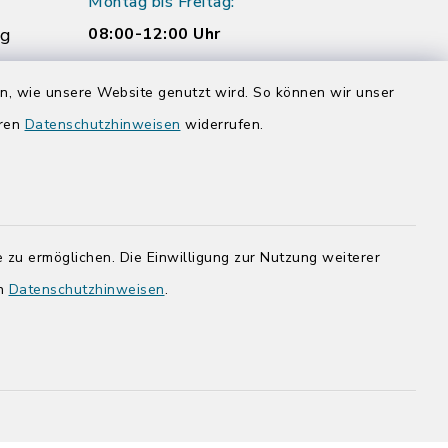
Montag bis Freitag:
rg
08:00-12:00 Uhr
Donnerstag zusätzlich:
en, wie unsere Website genutzt wird. So können wir unser
14:00-17:00 Uhr
eren
Datenschutzhinweisen
widerrufen.
rg.de
 zu ermöglichen. Die Einwilligung zur Nutzung weiterer
en
Datenschutzhinweisen
.
adt Bad