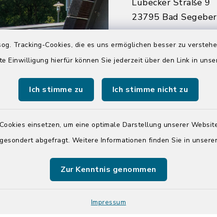
Lübecker Straße 9
23795 Bad Segebe
04551 964-0
og. Tracking-Cookies, die es uns ermöglichen besser zu versteh
04551 964-111
te Einwilligung hierfür können Sie jederzeit über den Link in uns
info@badsegebe
Ich stimme zu
Ich stimme nicht zu
youtube
Cookies einsetzen, um eine optimale Darstellung unserer Website
Quicklinks
 gesondert abgefragt. Weitere Informationen finden Sie in unser
Kreis Segeberg
Zur Kenntnis genommen
Tourist-Info der St
Segeberg
Impressum