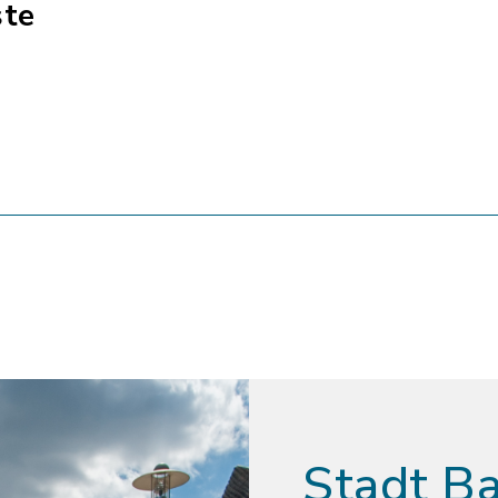
ste
Stadt B