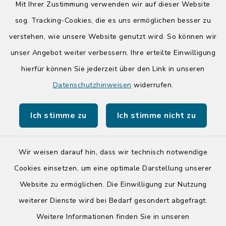
Mit Ihrer Zustimmung verwenden wir auf dieser Website
Donnerstag zusätzlich:
sog. Tracking-Cookies, die es uns ermöglichen besser zu
14:00-17:00 Uhr
verstehen, wie unsere Website genutzt wird. So können wir
unser Angebot weiter verbessern. Ihre erteilte Einwilligung
hierfür können Sie jederzeit über den Link in unseren
Quicklinks
Datenschutzhinweisen
widerrufen.
Kreis Segeberg
Ich stimme zu
Ich stimme nicht zu
Tourist-Info der Stadt Bad Segeberg
Wir weisen darauf hin, dass wir technisch notwendige
Cookies einsetzen, um eine optimale Darstellung unserer
Website zu ermöglichen. Die Einwilligung zur Nutzung
Kontakt
weiterer Dienste wird bei Bedarf gesondert abgefragt.
Weitere Informationen finden Sie in unseren
Barrierefreiheit