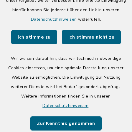
unser Angebot weiter verbessern. Ihre erteilte Einwilligung
hierfür können Sie jederzeit über den Link in unseren
Quicklinks
Datenschutzhinweisen
widerrufen.
Kreis Segeberg
Ich stimme zu
Ich stimme nicht zu
Tourist-Info der Stadt Bad Segeberg
Wir weisen darauf hin, dass wir technisch notwendige
Cookies einsetzen, um eine optimale Darstellung unserer
Website zu ermöglichen. Die Einwilligung zur Nutzung
Kontakt
weiterer Dienste wird bei Bedarf gesondert abgefragt.
Weitere Informationen finden Sie in unseren
Barrierefreiheit
Datenschutzhinweisen
.
Datenschutz
Zur Kenntnis genommen
Impressum