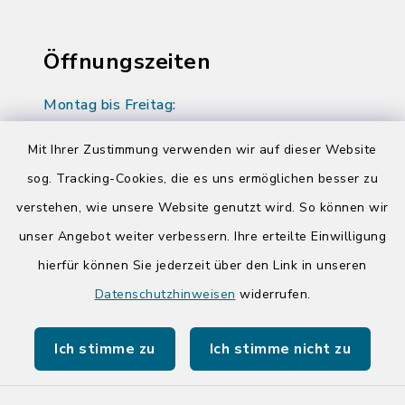
Öffnungszeiten
Montag bis Freitag:
08:00-12:00 Uhr
Mit Ihrer Zustimmung verwenden wir auf dieser Website
Donnerstag zusätzlich:
sog. Tracking-Cookies, die es uns ermöglichen besser zu
14:00-17:00 Uhr
verstehen, wie unsere Website genutzt wird. So können wir
unser Angebot weiter verbessern. Ihre erteilte Einwilligung
hierfür können Sie jederzeit über den Link in unseren
Quicklinks
Datenschutzhinweisen
widerrufen.
Kreis Segeberg
Ich stimme zu
Ich stimme nicht zu
Tourist-Info der Stadt Bad Segeberg