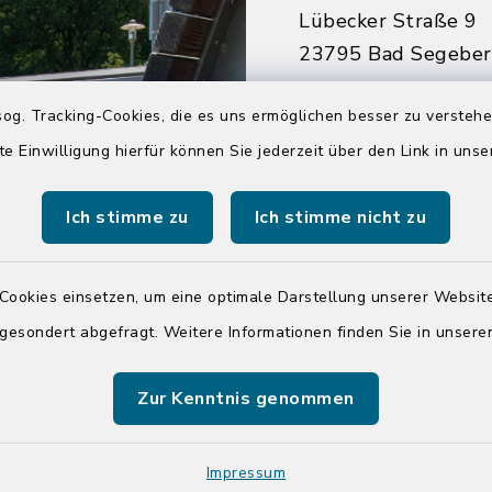
Lübecker Straße 9
23795 Bad Segebe
04551 964-0
og. Tracking-Cookies, die es uns ermöglichen besser zu versteh
04551 964-111
te Einwilligung hierfür können Sie jederzeit über den Link in uns
info@badsegebe
Ich stimme zu
Ich stimme nicht zu
youtube
Cookies einsetzen, um eine optimale Darstellung unserer Website
Quicklinks
 gesondert abgefragt. Weitere Informationen finden Sie in unser
Kreis Segeberg
Zur Kenntnis genommen
Tourist-Info der St
Segeberg
Impressum