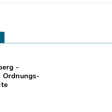
berg -
- Ordnungs-
ste