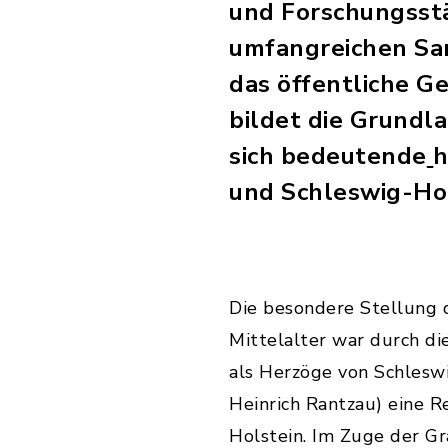
und Forschungsstät
umfangreichen Sa
das öffentliche G
bildet die Grundl
sich bedeutende
h
und Schleswig-Hol
Die besondere Stellung 
Mittelalter war durch di
als Herzöge von Schleswi
Heinrich Rantzau) eine R
Holstein. Im Zuge der G