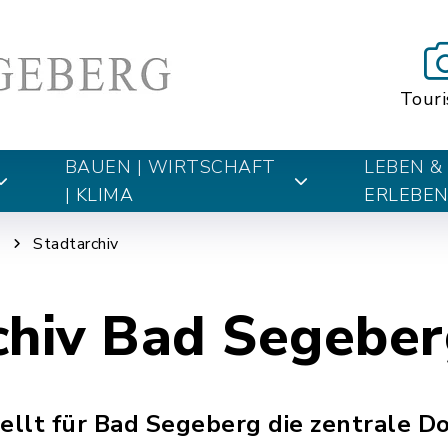
Tour
BAUEN | WIRTSCHAFT
LEBEN &
| KLIMA
ERLEBE
n
Stadtarchiv
chiv Bad Segebe
tellt für Bad Segeberg die zentrale 