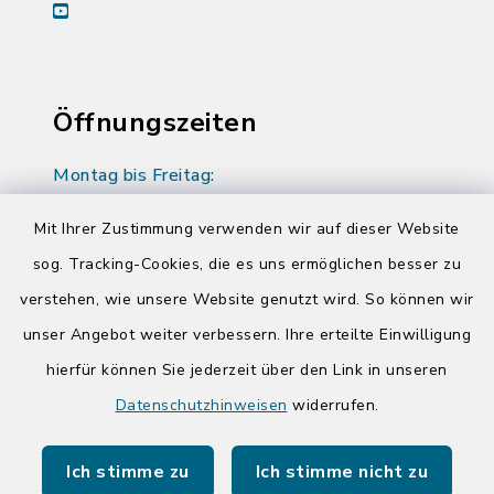
youtube
Öffnungszeiten
Montag bis Freitag:
08:00-12:00 Uhr
Mit Ihrer Zustimmung verwenden wir auf dieser Website
Donnerstag zusätzlich:
sog. Tracking-Cookies, die es uns ermöglichen besser zu
14:00-17:00 Uhr
verstehen, wie unsere Website genutzt wird. So können wir
unser Angebot weiter verbessern. Ihre erteilte Einwilligung
hierfür können Sie jederzeit über den Link in unseren
Quicklinks
Datenschutzhinweisen
widerrufen.
Kreis Segeberg
Ich stimme zu
Ich stimme nicht zu
Tourist-Info der Stadt Bad Segeberg