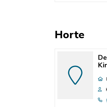
Horte
De
Ki