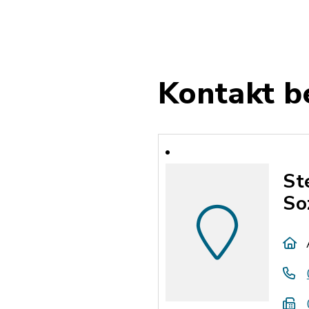
Kontakt b
St
So