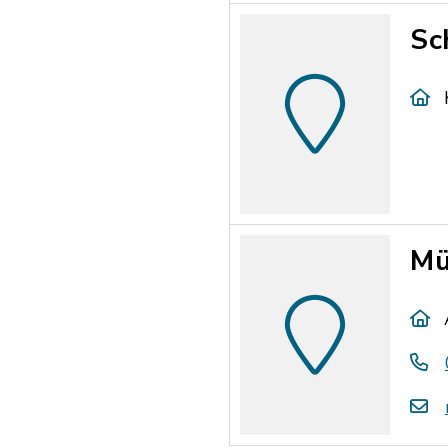
Sc
Mü