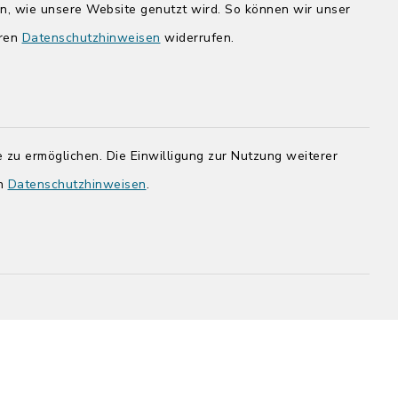
Donnerstag zusätzlich:
en, wie unsere Website genutzt wird. So können wir unser
14:00-17:00 Uhr
eren
Datenschutzhinweisen
widerrufen.
rg.de
 zu ermöglichen. Die Einwilligung zur Nutzung weiterer
en
Datenschutzhinweisen
.
adt Bad
efreiheit
Datenschutz
Impressum