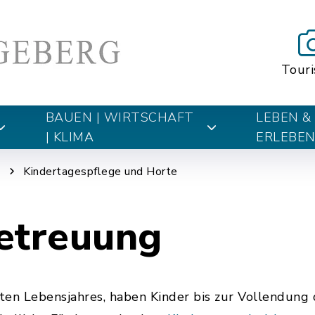
Tour
BAUEN | WIRTSCHAFT
LEBEN &
| KLIMA
ERLEBE
g
Kindertagespflege und Horte
etreuung
en Lebensjahres, haben Kinder bis zur Vollendung 