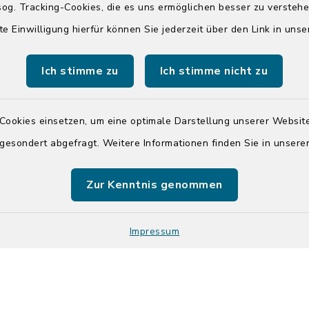
04551 964-0
og. Tracking-Cookies, die es uns ermöglichen besser zu versteh
04551 964-111
te Einwilligung hierfür können Sie jederzeit über den Link in uns
info@badsegebe
Ich stimme zu
Ich stimme nicht zu
youtube
Cookies einsetzen, um eine optimale Darstellung unserer Website
Quicklinks
 gesondert abgefragt. Weitere Informationen finden Sie in unser
Kreis Segeberg
Zur Kenntnis genommen
Tourist-Info der St
Segeberg
Impressum
Kontakt
Barrier