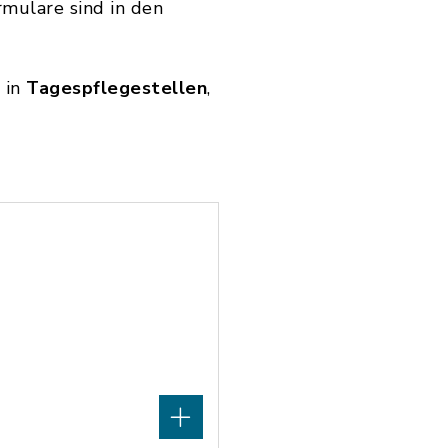
rmulare sind in den
g in
Tagespflegestellen
,