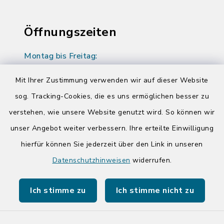
Öffnungszeiten
Montag bis Freitag:
08:00-12:00 Uhr
Mit Ihrer Zustimmung verwenden wir auf dieser Website
Donnerstag zusätzlich:
sog. Tracking-Cookies, die es uns ermöglichen besser zu
14:00-17:00 Uhr
verstehen, wie unsere Website genutzt wird. So können wir
unser Angebot weiter verbessern. Ihre erteilte Einwilligung
hierfür können Sie jederzeit über den Link in unseren
Quicklinks
Datenschutzhinweisen
widerrufen.
Kreis Segeberg
Ich stimme zu
Ich stimme nicht zu
Tourist-Info der Stadt Bad Segeberg