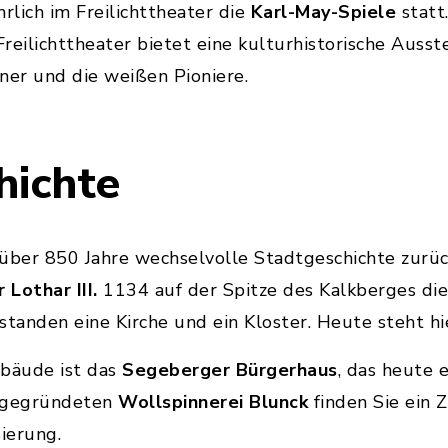
rlich im Freilichttheater die
Karl-May-Spiele
statt.
eilichttheater bietet eine kulturhistorische Ausst
ner und die weißen Pioniere.
hichte
 über 850 Jahre wechselvolle Stadtgeschichte zurü
 Lothar III.
1134 auf der Spitze des Kalkberges di
anden eine Kirche und ein Kloster. Heute steht hi
ebäude ist das
Segeberger Bürgerhaus
, das heute 
2 gegründeten
Wollspinnerei Blunck
finden Sie ein 
sierung.