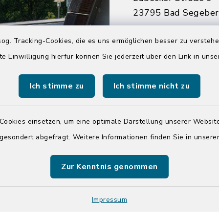
23795 Bad Segebe
04551 964-0
og. Tracking-Cookies, die es uns ermöglichen besser zu versteh
04551 964-111
te Einwilligung hierfür können Sie jederzeit über den Link in uns
info@badsegebe
Ich stimme zu
Ich stimme nicht zu
youtube
Cookies einsetzen, um eine optimale Darstellung unserer Website
Quicklinks
 gesondert abgefragt. Weitere Informationen finden Sie in unser
Kreis Segeberg
Zur Kenntnis genommen
Tourist-Info der St
Segeberg
Impressum