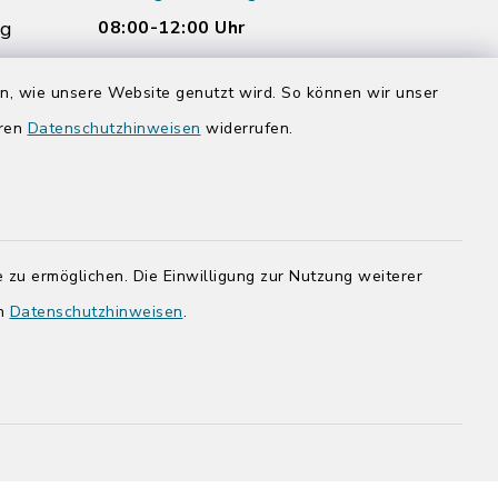
rg
08:00-12:00 Uhr
Donnerstag zusätzlich:
en, wie unsere Website genutzt wird. So können wir unser
14:00-17:00 Uhr
eren
Datenschutzhinweisen
widerrufen.
rg.de
 zu ermöglichen. Die Einwilligung zur Nutzung weiterer
en
Datenschutzhinweisen
.
adt Bad