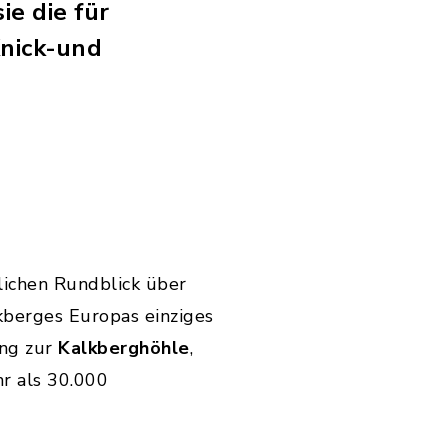
ie die für
Knick-und
rlichen Rundblick über
kberges Europas einziges
ung zur
Kalkberghöhle
,
r als 30.000