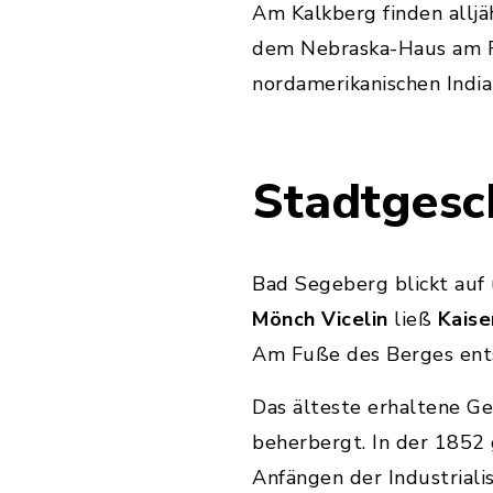
Am Kalkberg finden alljäh
dem Nebraska-Haus am Fr
nordamerikanischen India
Stadtgesc
Bad Segeberg blickt auf
Mönch Vicelin
ließ
Kaiser
Am Fuße des Berges entst
Das älteste erhaltene G
beherbergt. In der 185
Anfängen der Industriali