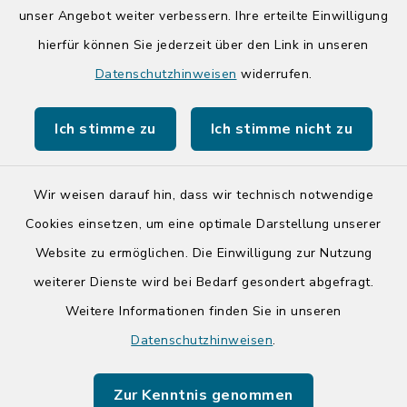
unser Angebot weiter verbessern. Ihre erteilte Einwilligung
Quicklinks
hierfür können Sie jederzeit über den Link in unseren
Datenschutzhinweisen
widerrufen.
Kreis Segeberg
Ich stimme zu
Ich stimme nicht zu
Tourist-Info der Stadt Bad Segeberg
Wir weisen darauf hin, dass wir technisch notwendige
Cookies einsetzen, um eine optimale Darstellung unserer
Website zu ermöglichen. Die Einwilligung zur Nutzung
Kontakt
weiterer Dienste wird bei Bedarf gesondert abgefragt.
Barrierefreiheit
Weitere Informationen finden Sie in unseren
Datenschutzhinweisen
.
Datenschutz
Zur Kenntnis genommen