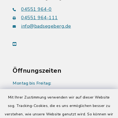
04551 964-0
04551 964-111
info@badsegeberg.de
youtube
Öffnungszeiten
Montag bis Freitag:
08:00-12:00 Uhr
Mit Ihrer Zustimmung verwenden wir auf dieser Website
Donnerstag zusätzlich:
sog. Tracking-Cookies, die es uns ermöglichen besser zu
14:00-17:00 Uhr
verstehen, wie unsere Website genutzt wird. So können wir