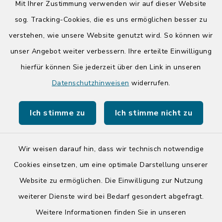
Mit Ihrer Zustimmung verwenden wir auf dieser Website
Donnerstag zusätzlich:
sog. Tracking-Cookies, die es uns ermöglichen besser zu
14:00-17:00 Uhr
verstehen, wie unsere Website genutzt wird. So können wir
unser Angebot weiter verbessern. Ihre erteilte Einwilligung
hierfür können Sie jederzeit über den Link in unseren
Quicklinks
Datenschutzhinweisen
widerrufen.
Kreis Segeberg
Ich stimme zu
Ich stimme nicht zu
Tourist-Info der Stadt Bad Segeberg
Wir weisen darauf hin, dass wir technisch notwendige
Cookies einsetzen, um eine optimale Darstellung unserer
Website zu ermöglichen. Die Einwilligung zur Nutzung
Kontakt
weiterer Dienste wird bei Bedarf gesondert abgefragt.
Weitere Informationen finden Sie in unseren
Barrierefreiheit