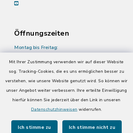
youtube
Öffnungszeiten
Montag bis Freitag:
08:00-12:00 Uhr
Mit Ihrer Zustimmung verwenden wir auf dieser Website
Donnerstag zusätzlich:
sog. Tracking-Cookies, die es uns ermöglichen besser zu
14:00-17:00 Uhr
verstehen, wie unsere Website genutzt wird. So können wir
unser Angebot weiter verbessern. Ihre erteilte Einwilligung
hierfür können Sie jederzeit über den Link in unseren
Quicklinks
Datenschutzhinweisen
widerrufen.
Kreis Segeberg
Ich stimme zu
Ich stimme nicht zu
Tourist-Info der Stadt Bad Segeberg