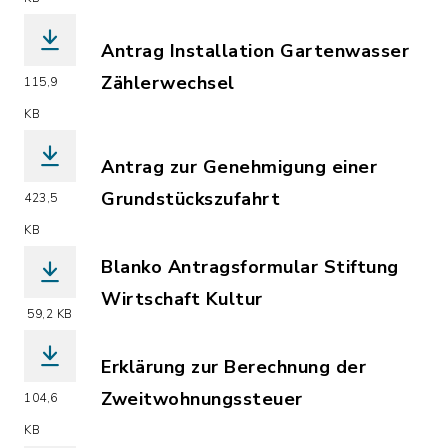
Antrag Installation Gartenwasser
Zählerwechsel
115,9
(Dateiname: Antrag_Installation_Gart
KB
Antrag zur Genehmigung einer
Grundstückszufahrt
423,5
(Dateiname: Antrag_zur_Genehmigung_
KB
Blanko Antragsformular Stiftung
Wirtschaft Kultur
59,2 KB
(Dateiname: Blanko_Antragsformular_S
Erklärung zur Berechnung der
Zweitwohnungssteuer
104,6
(Dateiname: Erklärung_zur_Berechnun
KB