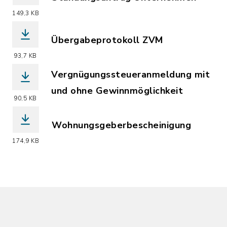
(Dateiname: Stundungsantrag_Unterne
149,3 KB
Übergabeprotokoll ZVM
(Dateiname: Übergabeprotokoll_ZVM.P
93,7 KB
Vergnügungssteueranmeldung mit
und ohne Gewinnmöglichkeit
90,5 KB
(Dateiname: Vergnügungssteueranmeld
Wohnungsgeberbescheinigung
(Dateiname: Wohnungsgeberbescheinig
174,9 KB