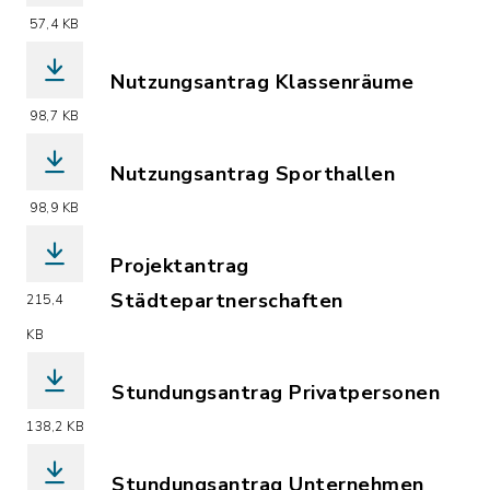
(Dateiname: Hundesteueranmeldung.PD
57,4 KB
Nutzungsantrag Klassenräume
(Dateiname: Nutzungsantrag_Klassenr
98,7 KB
Nutzungsantrag Sporthallen
(Dateiname: Nutzungsantrag_Sporthall
98,9 KB
Projektantrag
Städtepartnerschaften
215,4
(Dateiname: Projektantrag_Städtepart
KB
Stundungsantrag Privatpersonen
(Dateiname: Stundungsantrag_Privatpe
138,2 KB
Stundungsantrag Unternehmen