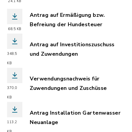
(Dateiname: Antragsstellung_Jahresbe
24,1 KB
Antrag auf Ermäßigung bzw.
Befreiung der Hundesteuer
68,5 KB
(Dateiname: Antrag_auf_Ermäßigung_b
Antrag auf Investitionszuschuss
und Zuwendungen
348,5
(Dateiname: Antrag_Investitionszusch
KB
Verwendungsnachweis für
Zuwendungen und Zuschüsse
370,0
(Dateiname: Verwendungsnachweis_für
KB
Antrag Installation Gartenwasser
Neuanlage
113,2
(Dateiname: Antrag_Installation_Gart
KB