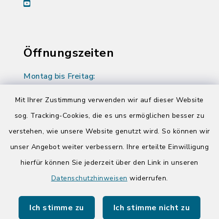
youtube
Öffnungszeiten
Montag bis Freitag:
08:00-12:00 Uhr
Mit Ihrer Zustimmung verwenden wir auf dieser Website
Donnerstag zusätzlich:
sog. Tracking-Cookies, die es uns ermöglichen besser zu
14:00-17:00 Uhr
verstehen, wie unsere Website genutzt wird. So können wir
unser Angebot weiter verbessern. Ihre erteilte Einwilligung
hierfür können Sie jederzeit über den Link in unseren
Quicklinks
Datenschutzhinweisen
widerrufen.
Kreis Segeberg
Ich stimme zu
Ich stimme nicht zu
Tourist-Info der Stadt Bad Segeberg