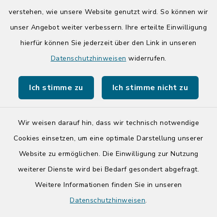
14:00-17:00 Uhr
verstehen, wie unsere Website genutzt wird. So können wir
unser Angebot weiter verbessern. Ihre erteilte Einwilligung
hierfür können Sie jederzeit über den Link in unseren
Quicklinks
Datenschutzhinweisen
widerrufen.
Kreis Segeberg
Ich stimme zu
Ich stimme nicht zu
Tourist-Info der Stadt Bad Segeberg
Wir weisen darauf hin, dass wir technisch notwendige
Cookies einsetzen, um eine optimale Darstellung unserer
Website zu ermöglichen. Die Einwilligung zur Nutzung
Kontakt
weiterer Dienste wird bei Bedarf gesondert abgefragt.
Weitere Informationen finden Sie in unseren
Barrierefreiheit
Datenschutzhinweisen
.
Datenschutz