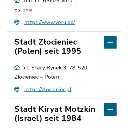
Jüri 11, 65605 Vöru –
Estonia
https://www.voru.ee/
Stadt Złocieniec
(Polen) seit 1995
ul. Stary Rynek 3, 78-520
Złocieniec – Polen
https://zlocieniec.pl
Stadt Kiryat Motzkin
(Israel) seit 1984