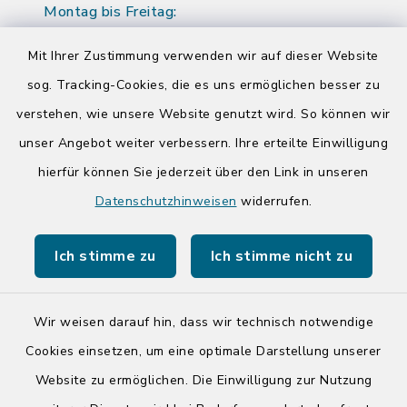
Montag bis Freitag:
08:00-12:00 Uhr
Mit Ihrer Zustimmung verwenden wir auf dieser Website
Donnerstag zusätzlich:
sog. Tracking-Cookies, die es uns ermöglichen besser zu
14:00-17:00 Uhr
verstehen, wie unsere Website genutzt wird. So können wir
unser Angebot weiter verbessern. Ihre erteilte Einwilligung
hierfür können Sie jederzeit über den Link in unseren
Quicklinks
Datenschutzhinweisen
widerrufen.
Kreis Segeberg
Ich stimme zu
Ich stimme nicht zu
Tourist-Info der Stadt Bad Segeberg
Wir weisen darauf hin, dass wir technisch notwendige
Cookies einsetzen, um eine optimale Darstellung unserer
Website zu ermöglichen. Die Einwilligung zur Nutzung
Kontakt