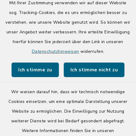
Mit Ihrer Zustimmung verwenden wir auf dieser Website
Donnerstag zusätzlich:
sog. Tracking-Cookies, die es uns ermöglichen besser zu
14:00-17:00 Uhr
verstehen, wie unsere Website genutzt wird. So können wir
unser Angebot weiter verbessern. Ihre erteilte Einwilligung
hierfür können Sie jederzeit über den Link in unseren
Quicklinks
Datenschutzhinweisen
widerrufen.
Kreis Segeberg
Ich stimme zu
Ich stimme nicht zu
Tourist-Info der Stadt Bad Segeberg
Wir weisen darauf hin, dass wir technisch notwendige
Cookies einsetzen, um eine optimale Darstellung unserer
Website zu ermöglichen. Die Einwilligung zur Nutzung
Kontakt
weiterer Dienste wird bei Bedarf gesondert abgefragt.
Weitere Informationen finden Sie in unseren
Barrierefreiheit