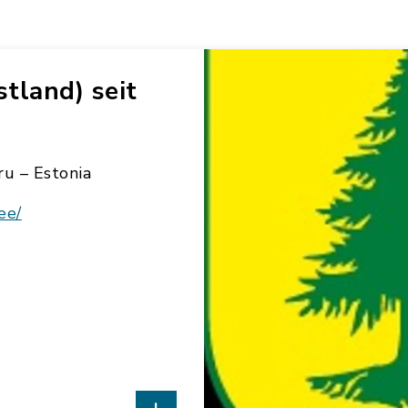
stland) seit
ru – Estonia
ee/