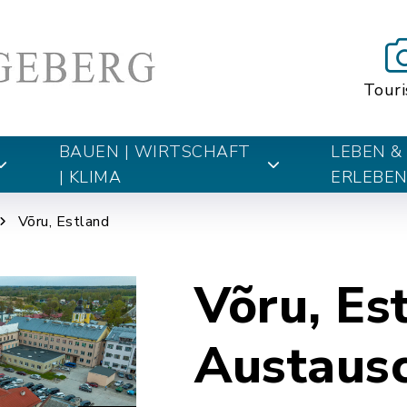
Tour
BAUEN | WIRTSCHAFT
LEBEN &
| KLIMA
ERLEBE
Võru, Estland
Võru, Es
Austaus