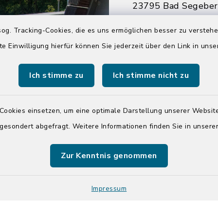
23795 Bad Segebe
04551 964-0
og. Tracking-Cookies, die es uns ermöglichen besser zu versteh
04551 964-111
te Einwilligung hierfür können Sie jederzeit über den Link in uns
info@badsegebe
Ich stimme zu
Ich stimme nicht zu
youtube
Cookies einsetzen, um eine optimale Darstellung unserer Website
Quicklinks
 gesondert abgefragt. Weitere Informationen finden Sie in unser
Kreis Segeberg
Zur Kenntnis genommen
Tourist-Info der St
Segeberg
Impressum