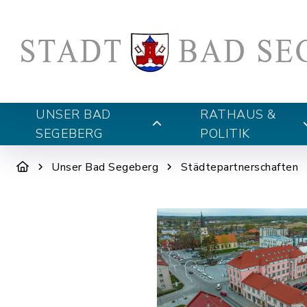
UNSER BAD
RATHAUS &
SEGEBERG
POLITIK
Unser Bad Segeberg
Städtepartnerschaften