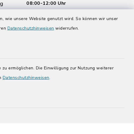
rg
08:00-12:00 Uhr
Donnerstag zusätzlich:
en, wie unsere Website genutzt wird. So können wir unser
14:00-17:00 Uhr
eren
Datenschutzhinweisen
widerrufen.
rg.de
 zu ermöglichen. Die Einwilligung zur Nutzung weiterer
en
Datenschutzhinweisen
.
adt Bad