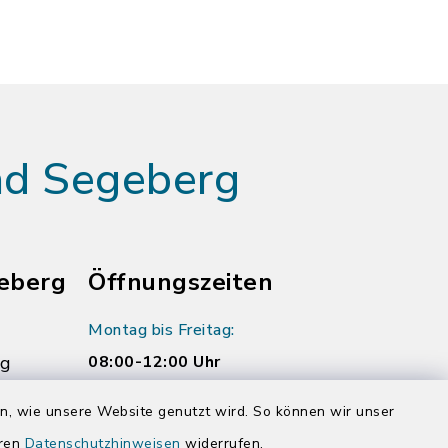
ad Segeberg
eberg
Öffnungszeiten
Montag bis Freitag:
rg
08:00-12:00 Uhr
Donnerstag zusätzlich:
en, wie unsere Website genutzt wird. So können wir unser
14:00-17:00 Uhr
eren
Datenschutzhinweisen
widerrufen.