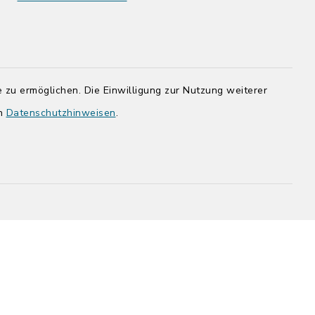
rg.de
 zu ermöglichen. Die Einwilligung zur Nutzung weiterer
en
Datenschutzhinweisen
.
adt Bad
efreiheit
Datenschutz
Impressum
-Einstellungen