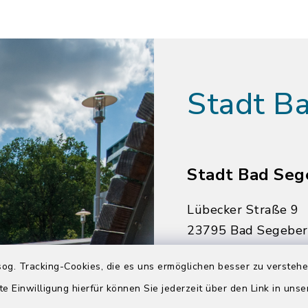
Stadt B
Stadt Bad Seg
Lübecker Straße 9
23795 Bad Segebe
04551 964-0
og. Tracking-Cookies, die es uns ermöglichen besser zu versteh
04551 964-111
te Einwilligung hierfür können Sie jederzeit über den Link in uns
info@badsegebe