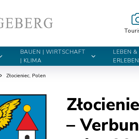
Tour
BAUEN | WIRTSCHAFT
LEBEN &
| KLIMA
ERLEBE
Złocieniec, Polen
Złocieni
– Verbun