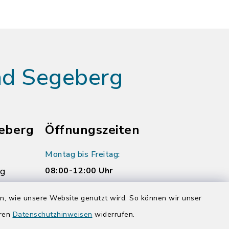
ad Segeberg
eberg
Öffnungszeiten
Montag bis Freitag:
rg
08:00-12:00 Uhr
Donnerstag zusätzlich:
en, wie unsere Website genutzt wird. So können wir unser
14:00-17:00 Uhr
eren
Datenschutzhinweisen
widerrufen.
rg.de