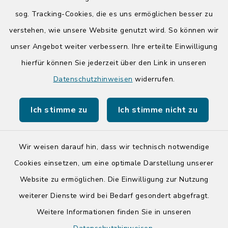
Donnerstag zusätzlich:
sog. Tracking-Cookies, die es uns ermöglichen besser zu
14:00-17:00 Uhr
verstehen, wie unsere Website genutzt wird. So können wir
unser Angebot weiter verbessern. Ihre erteilte Einwilligung
hierfür können Sie jederzeit über den Link in unseren
Quicklinks
Datenschutzhinweisen
widerrufen.
Kreis Segeberg
Ich stimme zu
Ich stimme nicht zu
Tourist-Info der Stadt Bad Segeberg
Wir weisen darauf hin, dass wir technisch notwendige
Cookies einsetzen, um eine optimale Darstellung unserer
Website zu ermöglichen. Die Einwilligung zur Nutzung
Kontakt
weiterer Dienste wird bei Bedarf gesondert abgefragt.
Weitere Informationen finden Sie in unseren
Barrierefreiheit