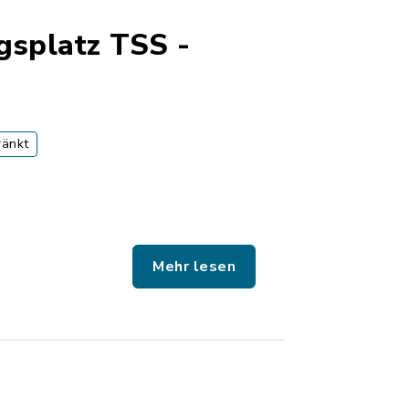
splatz TSS -
ränkt
Mehr lesen