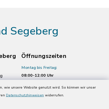
ad Segeberg
eberg
Öffnungszeiten
Montag bis Freitag:
rg
08:00-12:00 Uhr
Donnerstag zusätzlich:
en, wie unsere Website genutzt wird. So können wir unser
14:00-17:00 Uhr
eren
Datenschutzhinweisen
widerrufen.
rg.de