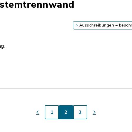
ystemtrennwand
Ausschreibungen – besch
ng.
1
2
3