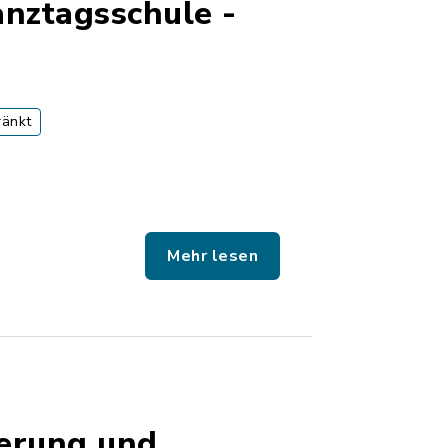
nztagsschule -
ränkt
Mehr lesen
ferung und