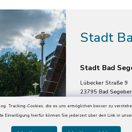
Stadt B
Stadt Bad Seg
Lübecker Straße 9
23795 Bad Segebe
04551 964-0
og. Tracking-Cookies, die es uns ermöglichen besser zu versteh
04551 964-111
te Einwilligung hierfür können Sie jederzeit über den Link in uns
info@badsegebe