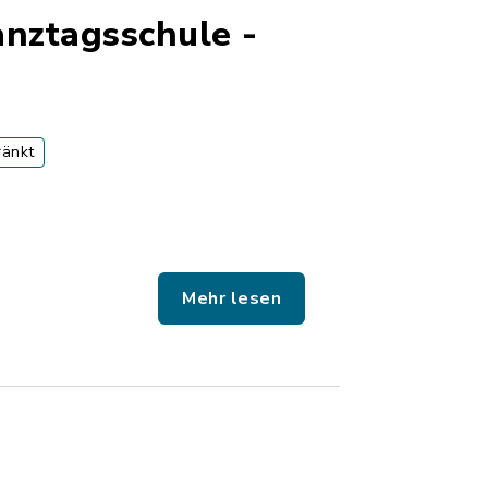
nztagsschule -
ränkt
Mehr lesen