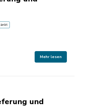
ränkt
Mehr lesen
eferung und