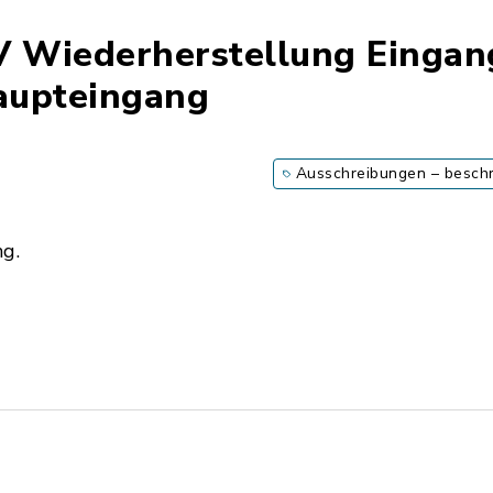
 Wiederherstellung Eingang
aupteingang
Ausschreibungen – besch
ng.