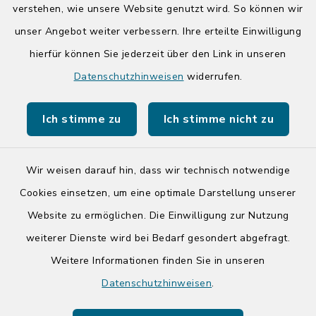
14:00-17:00 Uhr
verstehen, wie unsere Website genutzt wird. So können wir
unser Angebot weiter verbessern. Ihre erteilte Einwilligung
hierfür können Sie jederzeit über den Link in unseren
Quicklinks
Datenschutzhinweisen
widerrufen.
Kreis Segeberg
Ich stimme zu
Ich stimme nicht zu
Tourist-Info der Stadt Bad Segeberg
Wir weisen darauf hin, dass wir technisch notwendige
Cookies einsetzen, um eine optimale Darstellung unserer
Website zu ermöglichen. Die Einwilligung zur Nutzung
Kontakt
weiterer Dienste wird bei Bedarf gesondert abgefragt.
Weitere Informationen finden Sie in unseren
Barrierefreiheit
Datenschutzhinweisen
.
Datenschutz