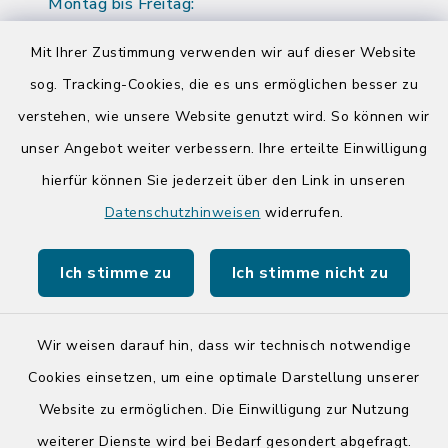
Montag bis Freitag:
08:00-12:00 Uhr
Mit Ihrer Zustimmung verwenden wir auf dieser Website
Donnerstag zusätzlich:
sog. Tracking-Cookies, die es uns ermöglichen besser zu
14:00-17:00 Uhr
verstehen, wie unsere Website genutzt wird. So können wir
unser Angebot weiter verbessern. Ihre erteilte Einwilligung
hierfür können Sie jederzeit über den Link in unseren
Quicklinks
Datenschutzhinweisen
widerrufen.
Kreis Segeberg
Ich stimme zu
Ich stimme nicht zu
Tourist-Info der Stadt Bad Segeberg
Wir weisen darauf hin, dass wir technisch notwendige
Cookies einsetzen, um eine optimale Darstellung unserer
Website zu ermöglichen. Die Einwilligung zur Nutzung
Kontakt
weiterer Dienste wird bei Bedarf gesondert abgefragt.