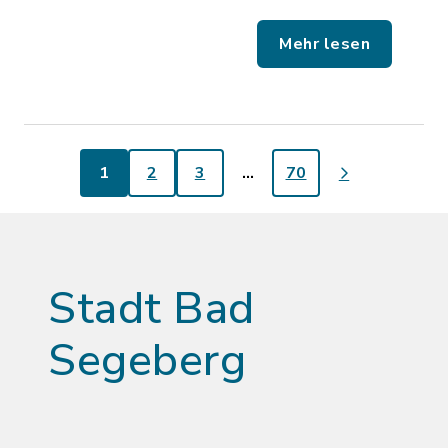
Mehr lesen
1
2
3
…
70
Stadt Bad
Segeberg