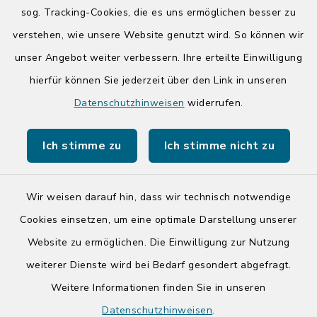
Donnerstag zusätzlich:
sog. Tracking-Cookies, die es uns ermöglichen besser zu
14:00-17:00 Uhr
verstehen, wie unsere Website genutzt wird. So können wir
unser Angebot weiter verbessern. Ihre erteilte Einwilligung
hierfür können Sie jederzeit über den Link in unseren
Quicklinks
Datenschutzhinweisen
widerrufen.
Kreis Segeberg
Ich stimme zu
Ich stimme nicht zu
Tourist-Info der Stadt Bad Segeberg
Wir weisen darauf hin, dass wir technisch notwendige
Cookies einsetzen, um eine optimale Darstellung unserer
Website zu ermöglichen. Die Einwilligung zur Nutzung
Kontakt
weiterer Dienste wird bei Bedarf gesondert abgefragt.
Weitere Informationen finden Sie in unseren
Barrierefreiheit
Datenschutzhinweisen
.