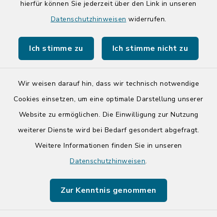
hierfür können Sie jederzeit über den Link in unseren
Quicklinks
Datenschutzhinweisen
widerrufen.
Kreis Segeberg
Ich stimme zu
Ich stimme nicht zu
Tourist-Info der Stadt Bad Segeberg
Wir weisen darauf hin, dass wir technisch notwendige
Cookies einsetzen, um eine optimale Darstellung unserer
Website zu ermöglichen. Die Einwilligung zur Nutzung
Kontakt
weiterer Dienste wird bei Bedarf gesondert abgefragt.
Weitere Informationen finden Sie in unseren
Barrierefreiheit
Datenschutzhinweisen
.
Datenschutz
Zur Kenntnis genommen
Impressum