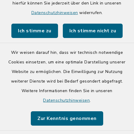
hierfür können Sie jederzeit über den Link in unseren
Quicklinks
Datenschutzhinweisen
widerrufen.
Kreis Segeberg
Ich stimme zu
Ich stimme nicht zu
Tourist-Info der Stadt Bad Segeberg
Wir weisen darauf hin, dass wir technisch notwendige
Cookies einsetzen, um eine optimale Darstellung unserer
Website zu ermöglichen. Die Einwilligung zur Nutzung
Kontakt
weiterer Dienste wird bei Bedarf gesondert abgefragt.
Weitere Informationen finden Sie in unseren
Barrierefreiheit
Datenschutzhinweisen
.
Datenschutz
Zur Kenntnis genommen
Impressum