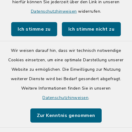
hierfür können Sie jederzeit über den Link in unseren
Quicklinks
Datenschutzhinweisen
widerrufen.
Kreis Segeberg
Ich stimme zu
Ich stimme nicht zu
Tourist-Info der Stadt Bad Segeberg
Wir weisen darauf hin, dass wir technisch notwendige
Cookies einsetzen, um eine optimale Darstellung unserer
Website zu ermöglichen. Die Einwilligung zur Nutzung
Kontakt
weiterer Dienste wird bei Bedarf gesondert abgefragt.
Weitere Informationen finden Sie in unseren
Barrierefreiheit
Datenschutzhinweisen
.
Datenschutz
Zur Kenntnis genommen
Impressum