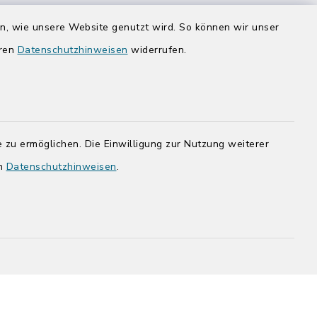
Donnerstag zusätzlich:
en, wie unsere Website genutzt wird. So können wir unser
14:00-17:00 Uhr
eren
Datenschutzhinweisen
widerrufen.
rg.de
 zu ermöglichen. Die Einwilligung zur Nutzung weiterer
en
Datenschutzhinweisen
.
adt Bad