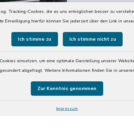
04551 964-0
og. Tracking-Cookies, die es uns ermöglichen besser zu versteh
04551 964-111
te Einwilligung hierfür können Sie jederzeit über den Link in uns
info@badsegebe
Ich stimme zu
Ich stimme nicht zu
youtube
Cookies einsetzen, um eine optimale Darstellung unserer Website
Quicklinks
 gesondert abgefragt. Weitere Informationen finden Sie in unser
Kreis Segeberg
Zur Kenntnis genommen
Tourist-Info der St
Segeberg
Impressum