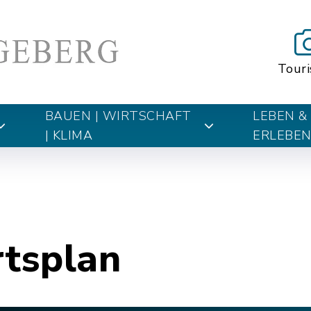
Tour
BAUEN | WIRTSCHAFT
LEBEN &
| KLIMA
ERLEBE
rtsplan