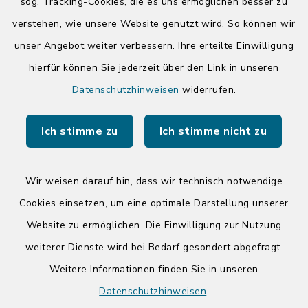
Donnerstag zusätzlich:
sog. Tracking-Cookies, die es uns ermöglichen besser zu
14:00-17:00 Uhr
verstehen, wie unsere Website genutzt wird. So können wir
unser Angebot weiter verbessern. Ihre erteilte Einwilligung
hierfür können Sie jederzeit über den Link in unseren
Quicklinks
Datenschutzhinweisen
widerrufen.
Kreis Segeberg
Ich stimme zu
Ich stimme nicht zu
Tourist-Info der Stadt Bad Segeberg
Wir weisen darauf hin, dass wir technisch notwendige
Cookies einsetzen, um eine optimale Darstellung unserer
Website zu ermöglichen. Die Einwilligung zur Nutzung
Kontakt
weiterer Dienste wird bei Bedarf gesondert abgefragt.
Weitere Informationen finden Sie in unseren
Barrierefreiheit
Datenschutzhinweisen
.