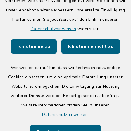
14:00-17:00 Uhr
verstehen, wie unsere Website genutzt wird. So können wir
unser Angebot weiter verbessern. Ihre erteilte Einwilligung
hierfür können Sie jederzeit über den Link in unseren
Quicklinks
Datenschutzhinweisen
widerrufen.
Kreis Segeberg
Ich stimme zu
Ich stimme nicht zu
Tourist-Info der Stadt Bad Segeberg
Wir weisen darauf hin, dass wir technisch notwendige
Cookies einsetzen, um eine optimale Darstellung unserer
Website zu ermöglichen. Die Einwilligung zur Nutzung
Kontakt
weiterer Dienste wird bei Bedarf gesondert abgefragt.
Weitere Informationen finden Sie in unseren
Barrierefreiheit
Datenschutzhinweisen
.
Datenschutz