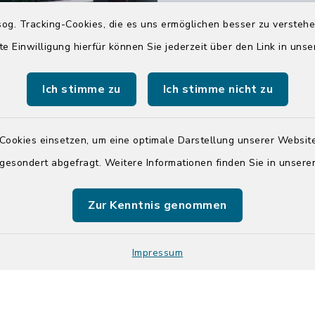
04551 964-0
og. Tracking-Cookies, die es uns ermöglichen besser zu versteh
04551 964-111
te Einwilligung hierfür können Sie jederzeit über den Link in uns
info@badsegebe
Ich stimme zu
Ich stimme nicht zu
youtube
Cookies einsetzen, um eine optimale Darstellung unserer Website
Quicklinks
 gesondert abgefragt. Weitere Informationen finden Sie in unser
Kreis Segeberg
Zur Kenntnis genommen
Tourist-Info der St
Segeberg
Impressum