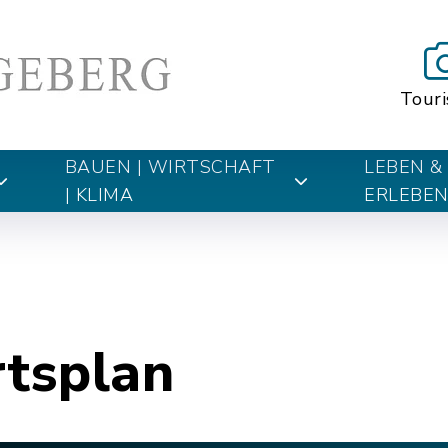
Tour
BAUEN | WIRTSCHAFT
LEBEN &
| KLIMA
ERLEBE
rtsplan