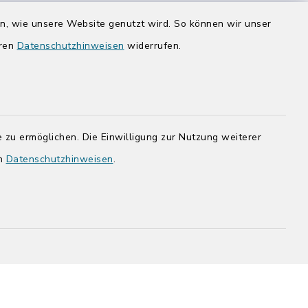
Donnerstag zusätzlich:
en, wie unsere Website genutzt wird. So können wir unser
14:00-17:00 Uhr
eren
Datenschutzhinweisen
widerrufen.
rg.de
 zu ermöglichen. Die Einwilligung zur Nutzung weiterer
en
Datenschutzhinweisen
.
adt Bad