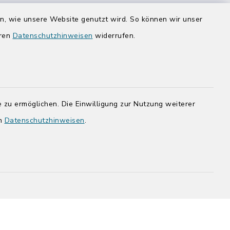
Donnerstag zusätzlich:
en, wie unsere Website genutzt wird. So können wir unser
14:00-17:00 Uhr
eren
Datenschutzhinweisen
widerrufen.
rg.de
 zu ermöglichen. Die Einwilligung zur Nutzung weiterer
en
Datenschutzhinweisen
.
adt Bad