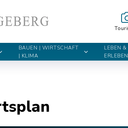
Tour
BAUEN | WIRTSCHAFT
LEBEN &
| KLIMA
ERLEBE
rtsplan