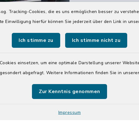
04551 964-0
og. Tracking-Cookies, die es uns ermöglichen besser zu versteh
04551 964-111
te Einwilligung hierfür können Sie jederzeit über den Link in uns
info@badsegebe
Ich stimme zu
Ich stimme nicht zu
youtube
Cookies einsetzen, um eine optimale Darstellung unserer Website
Quicklinks
 gesondert abgefragt. Weitere Informationen finden Sie in unser
Kreis Segeberg
Zur Kenntnis genommen
Tourist-Info der St
Segeberg
Impressum