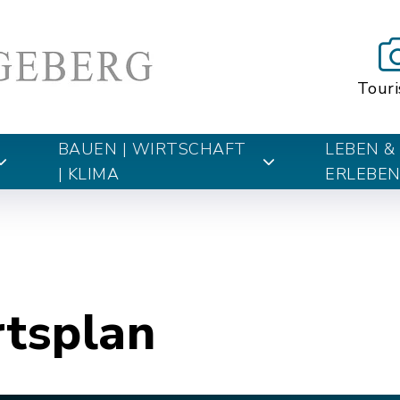
Tour
BAUEN | WIRTSCHAFT
LEBEN &
| KLIMA
ERLEBE
rtsplan