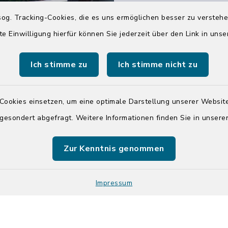
04551 964-0
og. Tracking-Cookies, die es uns ermöglichen besser zu versteh
04551 964-111
te Einwilligung hierfür können Sie jederzeit über den Link in uns
info@badsegebe
Ich stimme zu
Ich stimme nicht zu
youtube
Cookies einsetzen, um eine optimale Darstellung unserer Website
Quicklinks
 gesondert abgefragt. Weitere Informationen finden Sie in unser
Kreis Segeberg
Zur Kenntnis genommen
Tourist-Info der St
Segeberg
Impressum