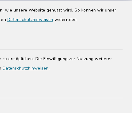
Donnerstag zusätzlich:
en, wie unsere Website genutzt wird. So können wir unser
14:00-17:00 Uhr
eren
Datenschutzhinweisen
widerrufen.
rg.de
 zu ermöglichen. Die Einwilligung zur Nutzung weiterer
en
Datenschutzhinweisen
.
adt Bad