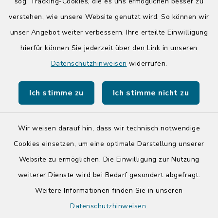
Donnerstag zusätzlich:
sog. Tracking-Cookies, die es uns ermöglichen besser zu
14:00-17:00 Uhr
verstehen, wie unsere Website genutzt wird. So können wir
unser Angebot weiter verbessern. Ihre erteilte Einwilligung
hierfür können Sie jederzeit über den Link in unseren
Quicklinks
Datenschutzhinweisen
widerrufen.
Kreis Segeberg
Ich stimme zu
Ich stimme nicht zu
Tourist-Info der Stadt Bad Segeberg
Wir weisen darauf hin, dass wir technisch notwendige
Cookies einsetzen, um eine optimale Darstellung unserer
Website zu ermöglichen. Die Einwilligung zur Nutzung
Kontakt
weiterer Dienste wird bei Bedarf gesondert abgefragt.
Weitere Informationen finden Sie in unseren
Barrierefreiheit
Datenschutzhinweisen
.