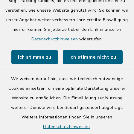
Donnerstag zusätzlich:
sog. Tracking-Cookies, die es uns ermöglichen besser zu
14:00-17:00 Uhr
verstehen, wie unsere Website genutzt wird. So können wir
unser Angebot weiter verbessern. Ihre erteilte Einwilligung
hierfür können Sie jederzeit über den Link in unseren
Quicklinks
Datenschutzhinweisen
widerrufen.
Kreis Segeberg
Ich stimme zu
Ich stimme nicht zu
Tourist-Info der Stadt Bad Segeberg
Wir weisen darauf hin, dass wir technisch notwendige
Cookies einsetzen, um eine optimale Darstellung unserer
Website zu ermöglichen. Die Einwilligung zur Nutzung
Kontakt
weiterer Dienste wird bei Bedarf gesondert abgefragt.
Weitere Informationen finden Sie in unseren
Barrierefreiheit
Datenschutzhinweisen
.