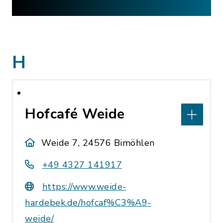
H
Hofcafé Weide
Weide 7, 24576 Bimöhlen
+49 4327 141917
https://www.weide-
hardebek.de/hofcaf%C3%A9-
weide/