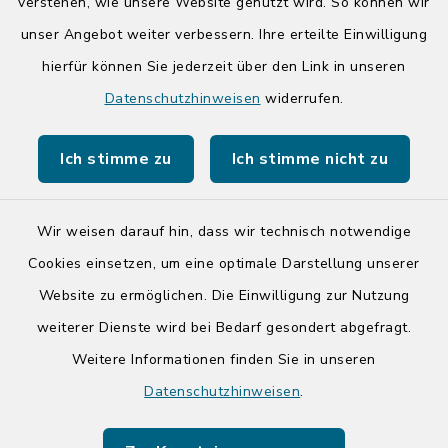
14:00-17:00 Uhr
verstehen, wie unsere Website genutzt wird. So können wir
unser Angebot weiter verbessern. Ihre erteilte Einwilligung
hierfür können Sie jederzeit über den Link in unseren
Quicklinks
Datenschutzhinweisen
widerrufen.
Kreis Segeberg
Ich stimme zu
Ich stimme nicht zu
Tourist-Info der Stadt Bad Segeberg
Wir weisen darauf hin, dass wir technisch notwendige
Cookies einsetzen, um eine optimale Darstellung unserer
Website zu ermöglichen. Die Einwilligung zur Nutzung
Kontakt
weiterer Dienste wird bei Bedarf gesondert abgefragt.
Weitere Informationen finden Sie in unseren
Barrierefreiheit
Datenschutzhinweisen
.
Datenschutz