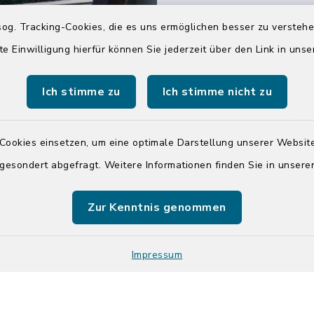
04551 964-0
og. Tracking-Cookies, die es uns ermöglichen besser zu versteh
04551 964-111
te Einwilligung hierfür können Sie jederzeit über den Link in uns
info@badsegebe
Ich stimme zu
Ich stimme nicht zu
youtube
Cookies einsetzen, um eine optimale Darstellung unserer Website
Quicklinks
 gesondert abgefragt. Weitere Informationen finden Sie in unser
Kreis Segeberg
Zur Kenntnis genommen
Tourist-Info der St
Segeberg
Impressum