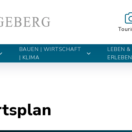
Tour
BAUEN | WIRTSCHAFT
LEBEN &
| KLIMA
ERLEBE
rtsplan