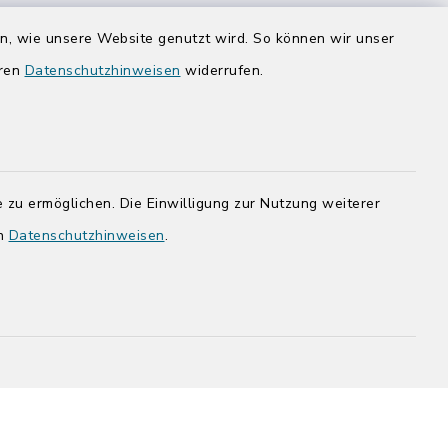
Donnerstag zusätzlich:
en, wie unsere Website genutzt wird. So können wir unser
14:00-17:00 Uhr
eren
Datenschutzhinweisen
widerrufen.
rg.de
 zu ermöglichen. Die Einwilligung zur Nutzung weiterer
en
Datenschutzhinweisen
.
adt Bad