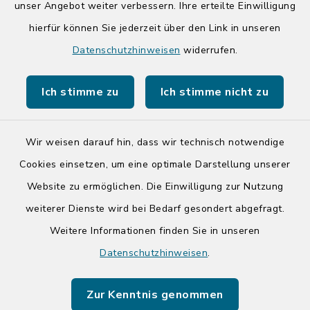
unser Angebot weiter verbessern. Ihre erteilte Einwilligung
Quicklinks
hierfür können Sie jederzeit über den Link in unseren
Datenschutzhinweisen
widerrufen.
Kreis Segeberg
Ich stimme zu
Ich stimme nicht zu
Tourist-Info der Stadt Bad Segeberg
Wir weisen darauf hin, dass wir technisch notwendige
Cookies einsetzen, um eine optimale Darstellung unserer
Website zu ermöglichen. Die Einwilligung zur Nutzung
Kontakt
weiterer Dienste wird bei Bedarf gesondert abgefragt.
Barrierefreiheit
Weitere Informationen finden Sie in unseren
Datenschutzhinweisen
.
Datenschutz
Zur Kenntnis genommen
Impressum