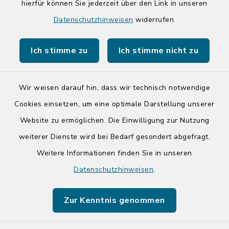
hierfür können Sie jederzeit über den Link in unseren
Quicklinks
Datenschutzhinweisen
widerrufen.
Kreis Segeberg
Ich stimme zu
Ich stimme nicht zu
Tourist-Info der Stadt Bad Segeberg
Wir weisen darauf hin, dass wir technisch notwendige
Cookies einsetzen, um eine optimale Darstellung unserer
Website zu ermöglichen. Die Einwilligung zur Nutzung
Kontakt
weiterer Dienste wird bei Bedarf gesondert abgefragt.
Weitere Informationen finden Sie in unseren
Barrierefreiheit
Datenschutzhinweisen
.
Datenschutz
Zur Kenntnis genommen
Impressum