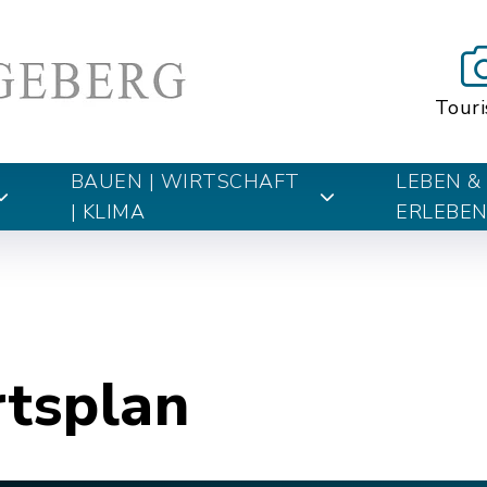
Tour
BAUEN | WIRTSCHAFT
LEBEN &
| KLIMA
ERLEBE
rtsplan