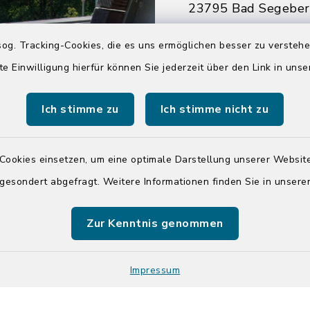
23795 Bad Segebe
04551 964-0
og. Tracking-Cookies, die es uns ermöglichen besser zu versteh
04551 964-111
te Einwilligung hierfür können Sie jederzeit über den Link in uns
info@badsegebe
Ich stimme zu
Ich stimme nicht zu
youtube
Cookies einsetzen, um eine optimale Darstellung unserer Website
Quicklinks
 gesondert abgefragt. Weitere Informationen finden Sie in unser
Kreis Segeberg
Zur Kenntnis genommen
Tourist-Info der St
Segeberg
Impressum