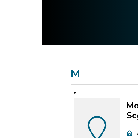
M
Mo
Se