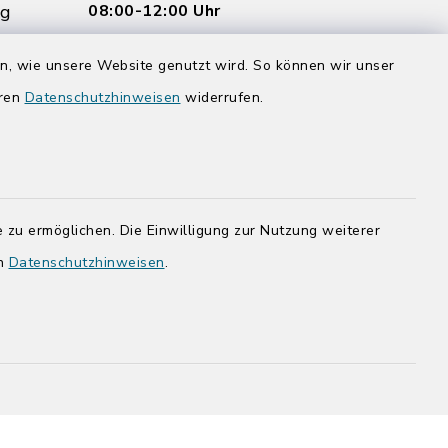
rg
08:00-12:00 Uhr
Donnerstag zusätzlich:
en, wie unsere Website genutzt wird. So können wir unser
14:00-17:00 Uhr
eren
Datenschutzhinweisen
widerrufen.
rg.de
 zu ermöglichen. Die Einwilligung zur Nutzung weiterer
en
Datenschutzhinweisen
.
adt Bad