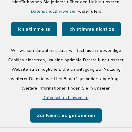
hierfür können Sie jederzeit über den Link in unseren
Quicklinks
Datenschutzhinweisen
widerrufen.
Kreis Segeberg
Ich stimme zu
Ich stimme nicht zu
Tourist-Info der Stadt Bad Segeberg
Wir weisen darauf hin, dass wir technisch notwendige
Cookies einsetzen, um eine optimale Darstellung unserer
Website zu ermöglichen. Die Einwilligung zur Nutzung
Kontakt
weiterer Dienste wird bei Bedarf gesondert abgefragt.
Weitere Informationen finden Sie in unseren
Barrierefreiheit
Datenschutzhinweisen
.
Datenschutz
Zur Kenntnis genommen
Impressum