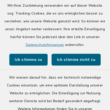
Donnerstag zusätzlich:
Mit Ihrer Zustimmung verwenden wir auf dieser Website
14:00-17:00 Uhr
sog. Tracking-Cookies, die es uns ermöglichen besser zu
verstehen, wie unsere Website genutzt wird. So können wir
Quicklinks
unser Angebot weiter verbessern. Ihre erteilte Einwilligung
hierfür können Sie jederzeit über den Link in unseren
Kreis Segeberg
Datenschutzhinweisen
widerrufen.
Tourist-Info der Stadt Bad Segeberg
Ich stimme zu
Ich stimme nicht zu
Wir weisen darauf hin, dass wir technisch notwendige
Kontakt
Cookies einsetzen, um eine optimale Darstellung unserer
Website zu ermöglichen. Die Einwilligung zur Nutzung
Barrierefreiheit
weiterer Dienste wird bei Bedarf gesondert abgefragt.
Weitere Informationen finden Sie in unseren