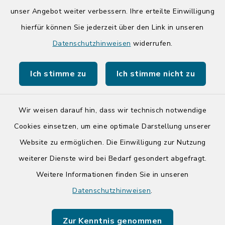
unser Angebot weiter verbessern. Ihre erteilte Einwilligung
hierfür können Sie jederzeit über den Link in unseren
Quicklinks
Datenschutzhinweisen
widerrufen.
Kreis Segeberg
Ich stimme zu
Ich stimme nicht zu
Tourist-Info der Stadt Bad Segeberg
Wir weisen darauf hin, dass wir technisch notwendige
Cookies einsetzen, um eine optimale Darstellung unserer
Website zu ermöglichen. Die Einwilligung zur Nutzung
Kontakt
weiterer Dienste wird bei Bedarf gesondert abgefragt.
Weitere Informationen finden Sie in unseren
Barrierefreiheit
Datenschutzhinweisen
.
Datenschutz
Zur Kenntnis genommen