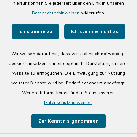
hierfür können Sie jederzeit über den Link in unseren
Quicklinks
Datenschutzhinweisen
widerrufen.
Kreis Segeberg
Ich stimme zu
Ich stimme nicht zu
Tourist-Info der Stadt Bad Segeberg
Wir weisen darauf hin, dass wir technisch notwendige
Cookies einsetzen, um eine optimale Darstellung unserer
Website zu ermöglichen. Die Einwilligung zur Nutzung
Kontakt
weiterer Dienste wird bei Bedarf gesondert abgefragt.
Weitere Informationen finden Sie in unseren
Barrierefreiheit
Datenschutzhinweisen
.
Datenschutz
Zur Kenntnis genommen
Impressum