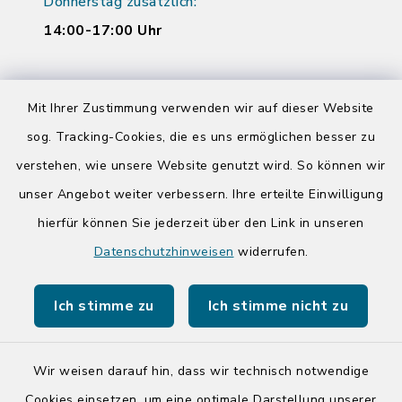
Donnerstag zusätzlich:
14:00-17:00 Uhr
Quicklinks
Mit Ihrer Zustimmung verwenden wir auf dieser Website
sog. Tracking-Cookies, die es uns ermöglichen besser zu
Kreis Segeberg
verstehen, wie unsere Website genutzt wird. So können wir
Tourist-Info der Stadt Bad Segeberg
unser Angebot weiter verbessern. Ihre erteilte Einwilligung
hierfür können Sie jederzeit über den Link in unseren
Datenschutzhinweisen
widerrufen.
Ich stimme zu
Ich stimme nicht zu
Kontakt
Barrierefreiheit
Wir weisen darauf hin, dass wir technisch notwendige
Cookies einsetzen, um eine optimale Darstellung unserer